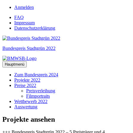
Zum
Anmelden
Inhalt
FAQ
springen
Impressum
Datenschutzerklärung
Bundespreis Stadtgrün 2022
Hauptmenü
Zum Bundespreis 2024
Projekte 2022
Preise 2022
Preisverleihung
Filmportraits
Wettbewerb 2022
Auswertung
Projekte
ansehen
+++ Bundespreis Stadtgrün 2022 – 5 Preisträger und 4