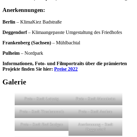
Anerkennungen:
Berlin
– KlimaKiez Badstraße
Deggendorf
– Klimaangepasste Umgestaltung des Friedhofes
Frankenberg (Sachsen)
– Mühlbachtal
Pulheim
– Nordpark
Informationen, Foto- und Filmportraits über die prämierten
Projekte finden Sie hier:
Preise 2022
Galerie
Preis – Stadt Leipzig
Preis – Stadt Mannheim
Preis – Stadt Tirschenreuth
Preis – Stadt Aachen
Preis – Stadt Bad Saulgau
Anerkennung – Stadt
Deggendorf