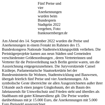
Fünf Preise und
vier
Anerkennungen
wurden beim
Bundespreis
Stadtgrün 2022
vergeben, Foto:
franknuernberger.de
Am Abend des 14. September 2022 wurden die Preise und
Anerkennungen in einem Festakt im Rahmen des 15.
Bundeskongress Nationale Stadtentwicklungspolitik verliehen. Die
Preisträgerprojekte kamen aus neun Städten und Gemeinden
verschiedenster Größenordnungen , deren Vertreterinnen und
Vertreter für die Preisverleihung nach Berlin gereist waren, um die
Auszeichnung entgegenzunehmen. Die Juryvorsitzende Cansel
Kiziltepe, Parlamentarische Staatssekretärin bei der
Bundesministerin für Wohnen, Stadtentwicklung und Bauwesen,
übergab feierlich fünf Preise und vier Anerkennungen. Als
symbolische Geste überreichte sie allen Ausgezeichneten außer ihrer
Urkunde auch einen jungen Gingkobaum, der als Baum des
Jahrtausends für Umweltschutz und Frieden steht und überdies als
Stadtbaum mit guter Klimaresilienz gilt. Die Preise wurden
darüberhinaus mit je 15.000 Euro, die Anerkennungen mit 5.000
Euro Preisgeld ausgezeichnet.