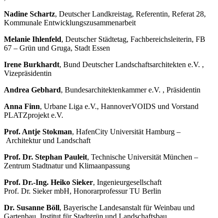
Nadine Schartz
, Deutscher Landkreistag, Referentin, Referat 28,
Kommunale Entwicklungszusammenarbeit
Melanie Ihlenfeld
, Deutscher Städtetag, Fachbereichsleiterin, FB
67 – Grün und Gruga, Stadt Essen
Irene Burkhardt
, Bund Deutscher Landschaftsarchitekten e.V. ,
Vizepräsidentin
Andrea Gebhard
, Bundesarchitektenkammer e.V. , Präsidentin
Anna Finn
, Urbane Liga e.V., HannoverVOIDS und Vorstand
PLATZprojekt e.V.
Prof. Antje Stokman
, HafenCity Universität Hamburg –
Architektur und Landschaft
Prof. Dr. Stephan Pauleit
, Technische Universität München –
Zentrum Stadtnatur und Klimaanpassung
Prof. Dr.-Ing. Heiko Sieker
, Ingenieurgesellschaft
Prof. Dr. Sieker mbH, Honorarprofessur TU Berlin
Dr. Susanne Böll
, Bayerische Landesanstalt für Weinbau und
Gartenbau, Institut für Stadtgrün und Landschaftsbau,