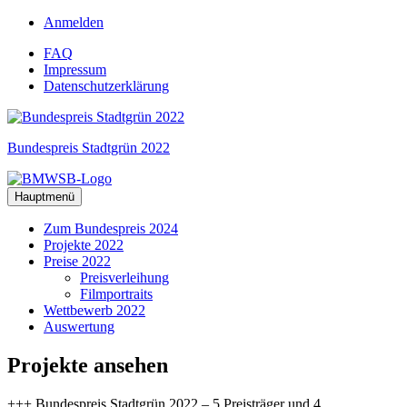
Zum
Anmelden
Inhalt
FAQ
springen
Impressum
Datenschutzerklärung
Bundespreis Stadtgrün 2022
Hauptmenü
Zum Bundespreis 2024
Projekte 2022
Preise 2022
Preisverleihung
Filmportraits
Wettbewerb 2022
Auswertung
Projekte
ansehen
+++ Bundespreis Stadtgrün 2022 – 5 Preisträger und 4