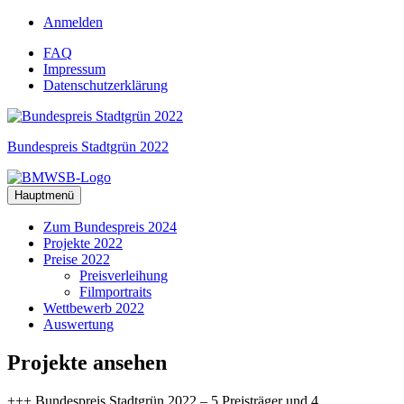
Zum
Anmelden
Inhalt
FAQ
springen
Impressum
Datenschutzerklärung
Bundespreis Stadtgrün 2022
Hauptmenü
Zum Bundespreis 2024
Projekte 2022
Preise 2022
Preisverleihung
Filmportraits
Wettbewerb 2022
Auswertung
Projekte
ansehen
+++ Bundespreis Stadtgrün 2022 – 5 Preisträger und 4